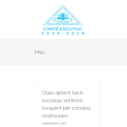
Skip
to
content
Misc
Class aptent taciti
sociosqu ad litora
torquent per conubia
nostra pers.
noviembre 27th,