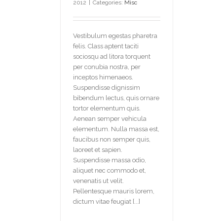
2012
|
Categories:
Misc
Vestibulum egestas pharetra
felis. Class aptent taciti
sociosqu ad litora torquent
per conubia nostra, per
inceptos himenaeos.
Suspendisse dignissim
bibendum lectus, quis ornare
tortor elementum quis.
Aenean semper vehicula
elementum. Nulla massa est,
faucibus non semper quis,
laoreet et sapien.
Suspendisse massa odio,
aliquet nec commodo et,
venenatis ut velit.
Pellentesque mauris lorem,
dictum vitae feugiat [...]