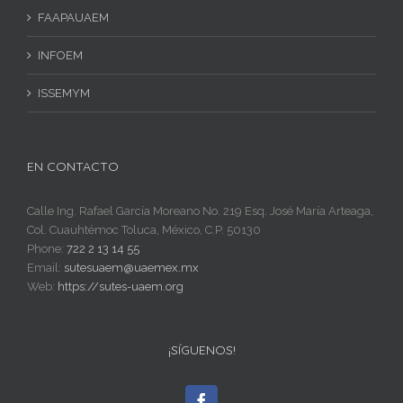
FAAPAUAEM
INFOEM
ISSEMYM
EN CONTACTO
Calle Ing. Rafael García Moreano No. 219 Esq. José María Arteaga,
Col. Cuauhtémoc Toluca, México, C.P. 50130
Phone:
722 2 13 14 55
Email:
sutesuaem@uaemex.mx
Web:
https://sutes-uaem.org
¡SÍGUENOS!