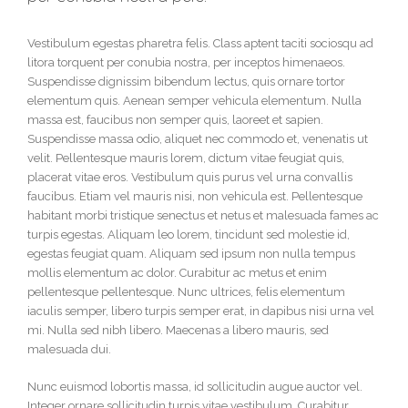
Vestibulum egestas pharetra felis. Class aptent taciti sociosqu ad
litora torquent per conubia nostra, per inceptos himenaeos.
Suspendisse dignissim bibendum lectus, quis ornare tortor
elementum quis. Aenean semper vehicula elementum. Nulla
massa est, faucibus non semper quis, laoreet et sapien.
Suspendisse massa odio, aliquet nec commodo et, venenatis ut
velit. Pellentesque mauris lorem, dictum vitae feugiat quis,
placerat vitae eros. Vestibulum quis purus vel urna convallis
faucibus. Etiam vel mauris nisi, non vehicula est. Pellentesque
habitant morbi tristique senectus et netus et malesuada fames ac
turpis egestas. Aliquam leo lorem, tincidunt sed molestie id,
egestas feugiat quam. Aliquam sed ipsum non nulla tempus
mollis elementum ac dolor. Curabitur ac metus et enim
pellentesque pellentesque. Nunc ultrices, felis elementum
iaculis semper, libero turpis semper erat, in dapibus nisi urna vel
mi. Nulla sed nibh libero. Maecenas a libero mauris, sed
malesuada dui.
Nunc euismod lobortis massa, id sollicitudin augue auctor vel.
Integer ornare sollicitudin turpis vitae vestibulum. Curabitur