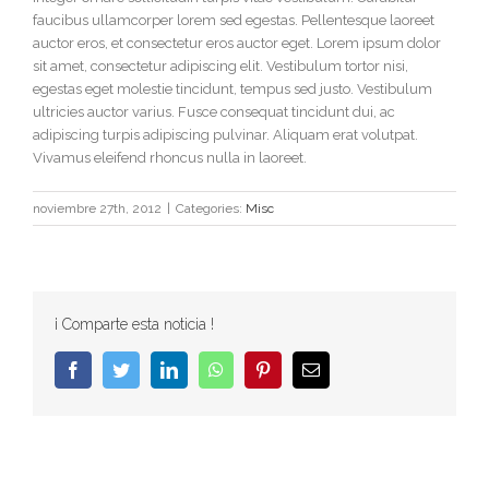
faucibus ullamcorper lorem sed egestas. Pellentesque laoreet
auctor eros, et consectetur eros auctor eget. Lorem ipsum dolor
sit amet, consectetur adipiscing elit. Vestibulum tortor nisi,
egestas eget molestie tincidunt, tempus sed justo. Vestibulum
ultricies auctor varius. Fusce consequat tincidunt dui, ac
adipiscing turpis adipiscing pulvinar. Aliquam erat volutpat.
Vivamus eleifend rhoncus nulla in laoreet.
noviembre 27th, 2012
|
Categories:
Misc
¡ Comparte esta noticia !
Facebook
Twitter
LinkedIn
WhatsApp
Pinterest
Email