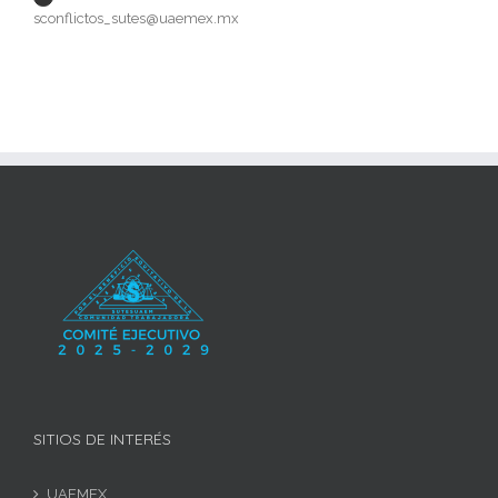
sconflictos_sutes@uaemex.mx
SITIOS DE INTERÉS
UAEMEX