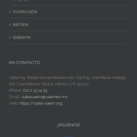
FAAPAUAEM
INFOEM
ISSEMYM
EN CONTACTO
Calle Ing. Rafael García Moreano No. 219 Esq. José María Arteaga,
Col. Cuauhtémoc Toluca, México, C.P. 50130
Phone:
722 2 13 14 55
Email:
sutesuaem@uaemex.mx
Web:
https://sutes-uaem.org
¡SÍGUENOS!